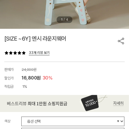
/
1
4
[SIZE ~6Y] 엔시 라운지웨어
33개 리뷰 보기
판매가
24,000원
16,800원
30%
할인가
적립금
1%
색상