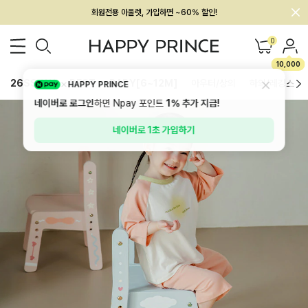
회원전용 아울렛, 가입하면 ~60% 할인!
멤버십 최대 28,000원 혜택
0
10,000
26SS 신상
BEST
BABY[6~12M]
아우터/상의
하의/레깅스
HAPPY PRINCE
네이버로 로그인
하면 Npay 포인트
1%
추가 지급!
네이버로 1초 가입하기