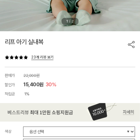
/
1
2
리프 아기 실내복
23개 리뷰 보기
판매가
22,000원
15,400원
30%
할인가
적립금
1%
색상