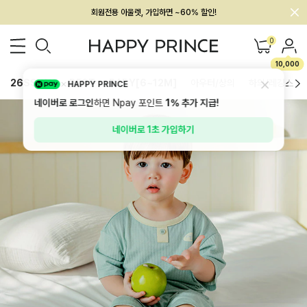
회원전용 아울렛, 가입하면 ~60% 할인!
멤버십 최대 28,000원 혜택
0
10,000
26SS 신상
BEST
BABY[6~12M]
아우터/상의
하의/레깅스
HAPPY PRINCE
네이버로 로그인
하면 Npay 포인트
1%
추가 지급!
네이버로 1초 가입하기