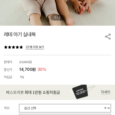
/
1
5
레테 아기 실내복
20개 리뷰 보기
판매가
21,000원
14,700원
30%
할인가
적립금
1%
색상