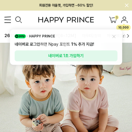
회원전용 아울렛, 가입하면 ~60% 할인!
멤버십 최대 28,000원 혜택
0
10,000
26SS 신상
BEST
BABY[6~12M]
아우터/상의
하의/레깅스
HAPPY PRINCE
네이버로 로그인
하면 Npay 포인트
1%
추가 지급!
네이버로 1초 가입하기