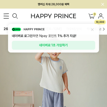
회원전용 아울렛, 가입하면 ~60% 할인!
멤버십 최대 28,000원 혜택
0
10,000
26SS 신상
BEST
BABY[6~12M]
아우터/상의
하의/레깅스
HAPPY PRINCE
네이버로 로그인
하면 Npay 포인트
1%
추가 지급!
네이버로 1초 가입하기