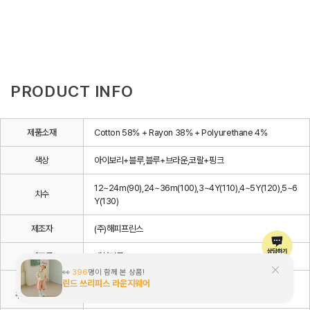
PRODUCT INFO
제품소재
Cotton 58% + Rayon 38% + Polyurethane 4%
색상
아이보리+블루,블루+브라운,코랄+핑크
12~24m(90),24~36m(100),3~4Y(110),4~5Y(120),5~6
치수
Y(130)
제조자
(주)해피프린스
제조국
대한민국
세탁방법 및
상세설명 참조
취급시 주의사항