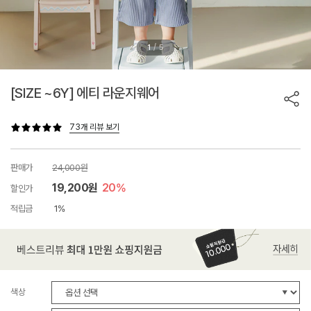
/
1
5
[SIZE ~6Y] 에티 라운지웨어
73개 리뷰 보기
판매가
24,000원
19,200원
20%
할인가
적립금
1%
색상