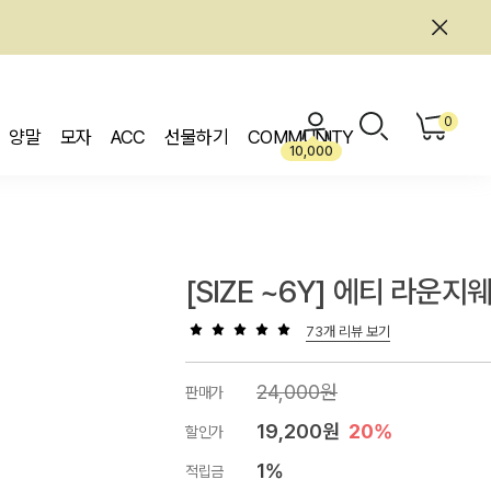
0
양말
모자
ACC
선물하기
COMMUNITY
10,000
[SIZE ~6Y] 에티 라운지
73개 리뷰 보기
24,000원
판매가
19,200원
20%
할인가
1%
적립금