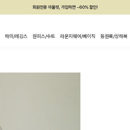
회원전용 아울렛, 가입하면 ~60% 할인!
멤버십 최대 28,000원 혜택
하의/레깅스
원피스/수트
라운지웨어/베이직
등원룩/상하복