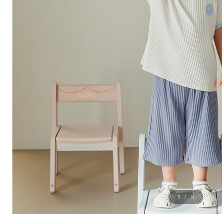
1
5
/