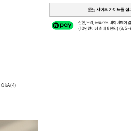
사이즈 가이드를 참
신한,우리,농협카드
네이버페이 결
(10만원이상 최대 8천원) (8/5~8
Q&A(4)