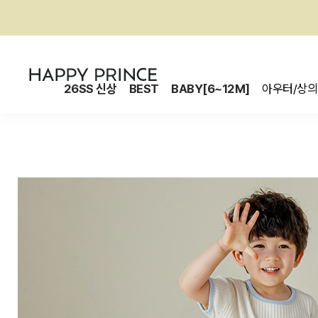
26SS 신상
BEST
BABY[6~12M]
아우터/상의