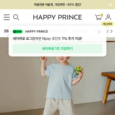
회원전용 아울렛, 가입하면 ~60% 할인!
멤버십 최대 28,000원 혜택
0
10,000
26SS 신상
BEST
BABY[6~12M]
아우터/상의
하의/레깅스
HAPPY PRINCE
네이버로 로그인
하면 Npay 포인트
1%
추가 지급!
네이버로 1초 가입하기