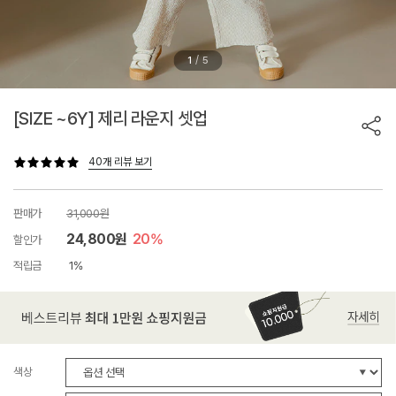
/
1
5
[SIZE ~6Y] 제리 라운지 셋업
40개 리뷰 보기
판매가
31,000원
24,800원
20%
할인가
적립금
1%
색상