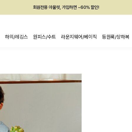
회원전용 아울렛, 가입하면 ~60% 할인!
멤버십 최대 28,000원 혜택
하의/레깅스
원피스/수트
라운지웨어/베이직
등원룩/상하복