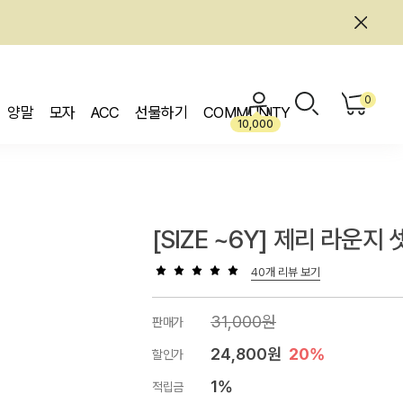
0
양말
모자
ACC
선물하기
COMMUNITY
10,000
[SIZE ~6Y] 제리 라운지 
40개 리뷰 보기
31,000원
판매가
24,800원
20%
할인가
1%
적립금