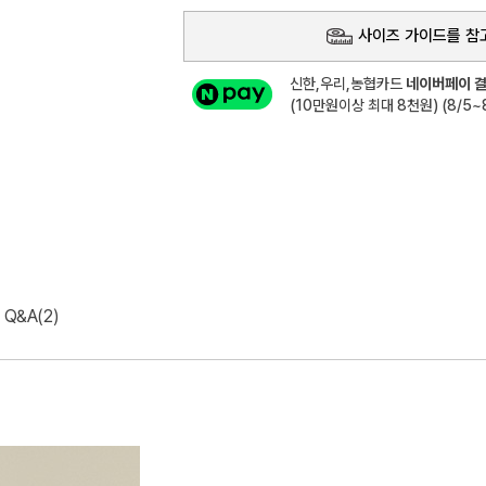
사이즈 가이드를 참
신한,우리,농협카드
네이버페이 결
(10만원이상 최대 8천원) (8/5~8
Q&A(2)