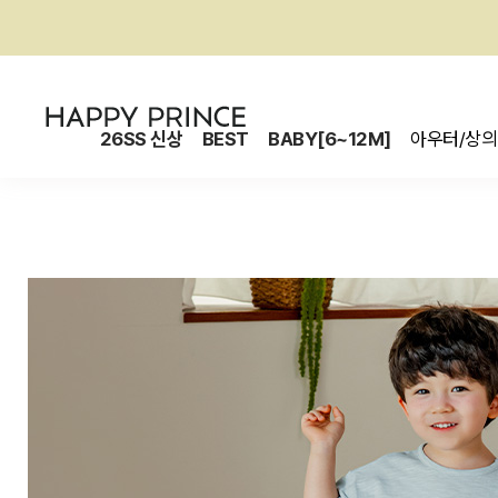
26SS 신상
BEST
BABY[6~12M]
아우터/상의