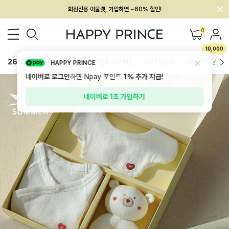
회원전용 아울렛, 가입하면 ~60% 할인!
멤버십 최대 28,000원 혜택
0
10,000
26SS 신상
BEST
BABY[6~12M]
아우터/상의
하의/레깅스
HAPPY PRINCE
네이버로 로그인
하면 Npay 포인트
1%
추가 지급!
네이버로 1초 가입하기