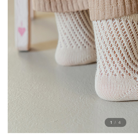
1
4
/