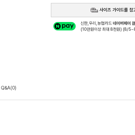
사이즈 가이드를 참
신한,우리,농협카드
네이버페이 결
(10만원이상 최대 8천원) (8/5~8
Q&A(0)