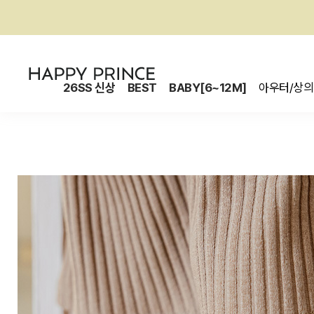
26SS 신상
BEST
BABY[6~12M]
아우터/상의