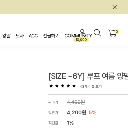
0
양말
모자
ACC
선물하기
COMMUNITY
10,000
[SIZE ~6Y] 루프 여름 양
43개 리뷰 보기
4,400원
판매가
4,200원
5%
할인가
1%
적립금