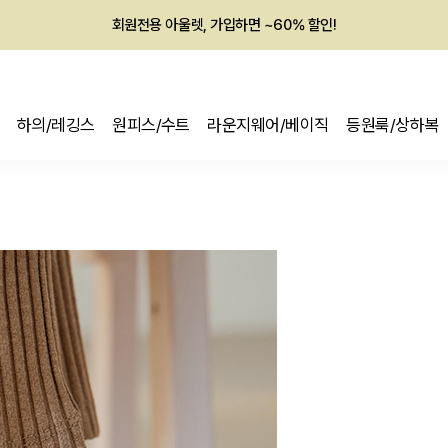
회원전용 아울렛, 가입하면 ~60% 할인!
멤버십 최대 28,000원 혜택
하의/레깅스
원피스/수트
라운지웨어/베이직
등원룩/상하복