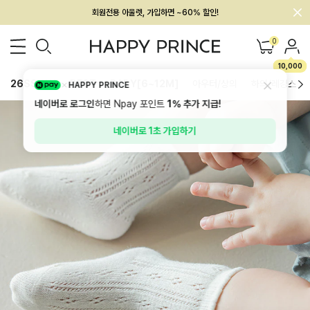
회원전용 아울렛, 가입하면 ~60% 할인!
멤버십 최대 28,000원 혜택
0
10,000
26SS 신상
BEST
BABY[6~12M]
아우터/상의
하의/레깅스
HAPPY PRINCE
네이버로 로그인
하면 Npay 포인트
1%
추가 지급!
네이버로 1초 가입하기