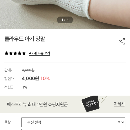
/
1
4
클라우드 아기 양말
47개 리뷰 보기
판매가
4,400원
4,000원
10%
할인가
적립금
1%
색상