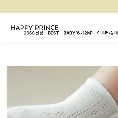
26SS 신상
BEST
BABY[6~12M]
아우터/상의