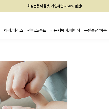
회원전용 아울렛, 가입하면 ~60% 할인!
멤버십 최대 28,000원 혜택
하의/레깅스
원피스/수트
라운지웨어/베이직
등원룩/상하복