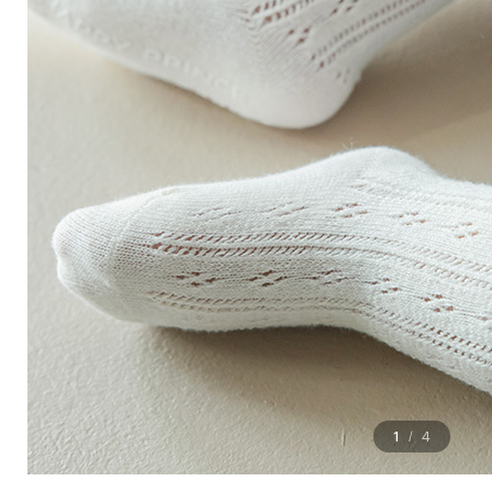
1
4
/