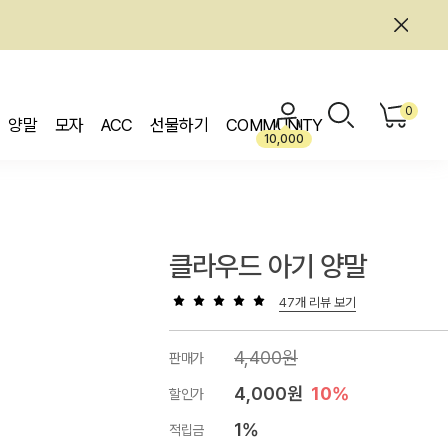
0
양말
모자
ACC
선물하기
COMMUNITY
10,000
클라우드 아기 양말
47개 리뷰 보기
4,400원
판매가
4,000원
10%
할인가
1%
적립금