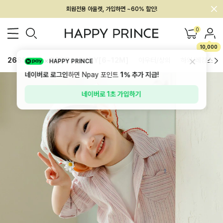
멤버십 최대 28,000원 혜택
0
10,000
26SS 신상
BEST
BABY[6~12M]
아우터/상의
하의/레깅스
HAPPY PRINCE
네이버로 로그인
하면 Npay 포인트
1%
추가 지급!
네이버로 1초 가입하기