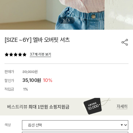
/
1
5
[SIZE ~6Y] 엘바 오버핏 셔츠
37개 리뷰 보기
판매가
39,000원
35,100원
10%
할인가
적립금
1%
색상