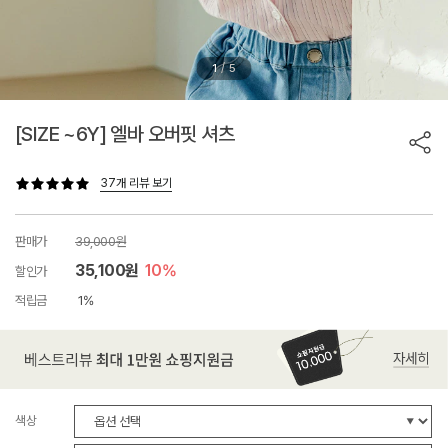
/
1
5
[SIZE ~6Y] 엘바 오버핏 셔츠
37개 리뷰 보기
판매가
39,000원
35,100원
10%
할인가
적립금
1%
색상