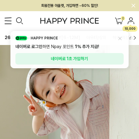
회원전용 아울렛, 가입하면 ~60% 할인!
멤버십 최대 28,000원 혜택
0
10,000
26SS 신상
BEST
BABY[6~12M]
아우터/상의
하의/레깅스
HAPPY PRINCE
네이버로 로그인
하면 Npay 포인트
1%
추가 지급!
네이버로 1초 가입하기