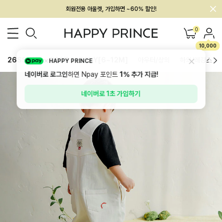
회원전용 아울렛, 가입하면 ~60% 할인!
멤버십 최대 28,000원 혜택
0
10,000
26SS 신상
BEST
BABY[6~12M]
아우터/상의
하의/레깅스
HAPPY PRINCE
네이버로 로그인
하면 Npay 포인트
1%
추가 지급!
네이버로 1초 가입하기