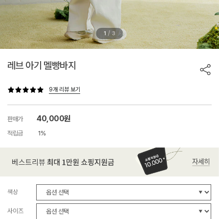
/
1
3
레브 아기 멜빵바지
9개 리뷰 보기
40,000원
판매가
적립금
1%
색상
사이즈