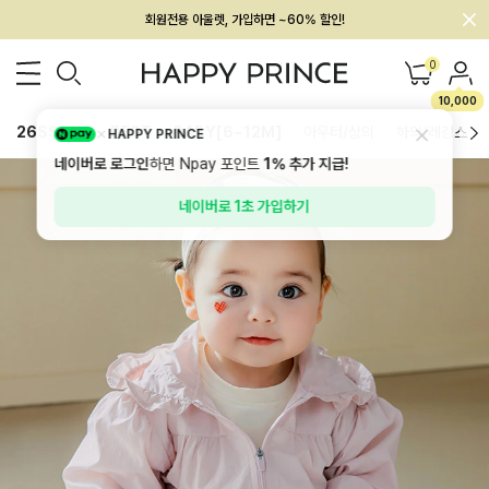
회원전용 아울렛, 가입하면 ~60% 할인!
멤버십 최대 28,000원 혜택
0
10,000
26SS 신상
BEST
BABY[6~12M]
아우터/상의
하의/레깅스
HAPPY PRINCE
네이버로 로그인
하면 Npay 포인트
1%
추가 지급!
네이버로 1초 가입하기