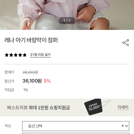
/
1
3
레나 아기 바람막이 점퍼
31개 리뷰 보기
판매가
38,000원
36,100원
5%
할인가
적립금
1%
색상