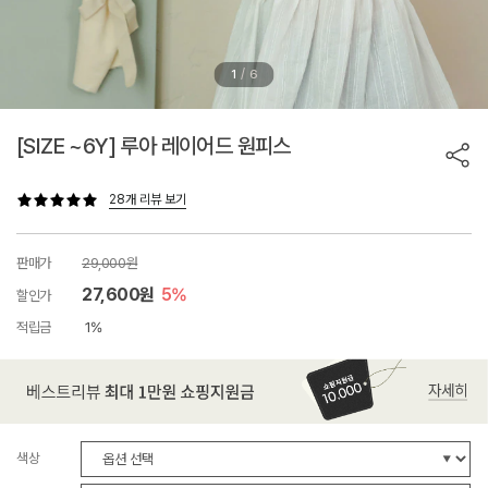
/
1
6
[SIZE ~6Y] 루아 레이어드 원피스
28개 리뷰 보기
판매가
29,000원
27,600원
5%
할인가
적립금
1%
색상