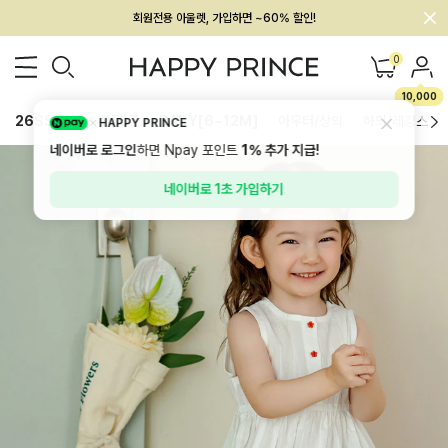
회원전용 아울렛, 가입하면 ~60% 할인!
멤버십 최대 28,000원 혜택
0
10,000
26SS 신상
BEST
BABY[6~12M]
아우터/상의
하의/레깅스
HAPPY PRINCE
네이버로 로그인
하면 Npay 포인트
1%
추가 지급!
네이버로 1초 가입하기