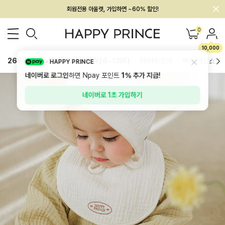
회원전용 아울렛, 가입하면 ~60% 할인!
멤버십 최대 28,000원 혜택
0
10,000
26SS 신상
BEST
BABY[6~12M]
아우터/상의
하의/레깅스
HAPPY PRINCE
네이버로 로그인
하면 Npay 포인트
1%
추가 지급!
네이버로 1초 가입하기