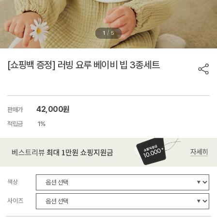
/
1
5
[쇼핑백 증정] 러빙 요루 베이비 빕 3종세트
42,000원
판매가
적립금
1%
색상
사이즈