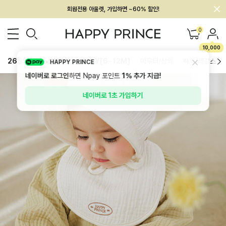
회원전용 아울렛, 가입하면 ~60% 할인!
멤버십 최대 28,000원 혜택
0
10,000
26SS 신상
BEST
BABY[6~12M]
아우터/상의
하의/레깅스
HAPPY PRINCE
네이버로 로그인
하면 Npay 포인트
1%
추가 지급!
네이버로 1초 가입하기