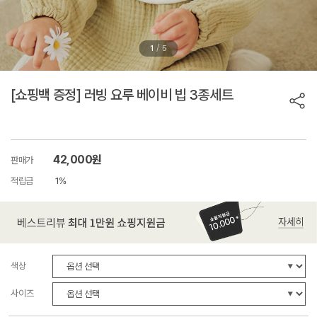
/
1
5
[쇼핑백 증정] 러빙 요루 베이비 빕 3종세트
42,000원
판매가
적립금
1%
색상
사이즈