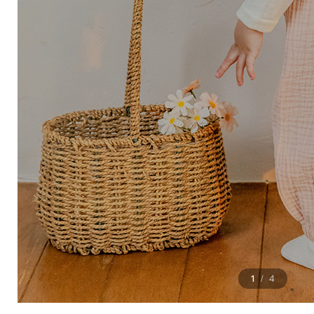
1
4
/