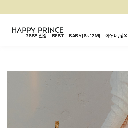
26SS 신상
BEST
BABY[6~12M]
아우터/상의