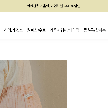
회원전용 아울렛, 가입하면 ~60% 할인!
멤버십 최대 28,000원 혜택
하의/레깅스
원피스/수트
라운지웨어/베이직
등원룩/상하복