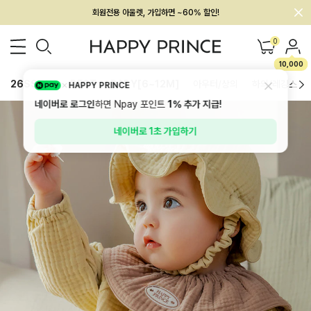
멤버십 최대 28,000원 혜택
0
10,000
26SS 신상
BEST
BABY[6~12M]
아우터/상의
하의/레깅스
HAPPY PRINCE
네이버로 로그인
하면 Npay 포인트
1%
추가 지급!
네이버로 1초 가입하기