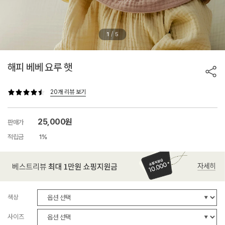
/
1
5
해피 베베 요루 햇
20개 리뷰 보기
25,000원
판매가
적립금
1%
색상
사이즈