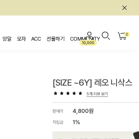
0
양말
모자
ACC
선물하기
COMMUNITY
10,000
[SIZE ~6Y] 레오 니삭스
5개 리뷰 보기
4,800원
판매가
1%
적립금