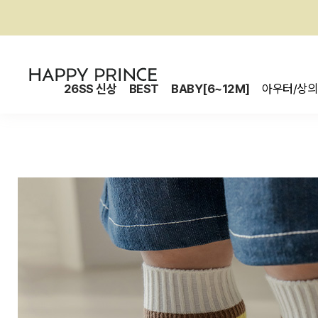
26SS 신상
BEST
BABY[6~12M]
아우터/상의