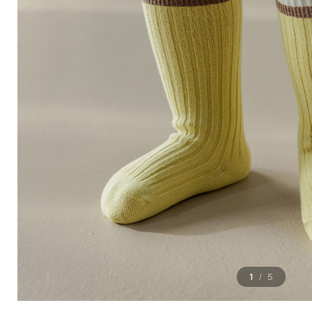
1
5
/