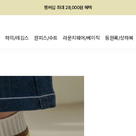
회원전용 아울렛, 가입하면 ~60% 할인!
멤버십 최대 28,000원 혜택
하의/레깅스
원피스/수트
라운지웨어/베이직
등원룩/상하복