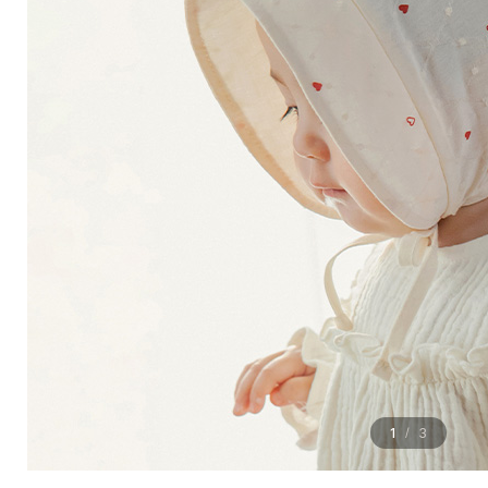
1
3
/