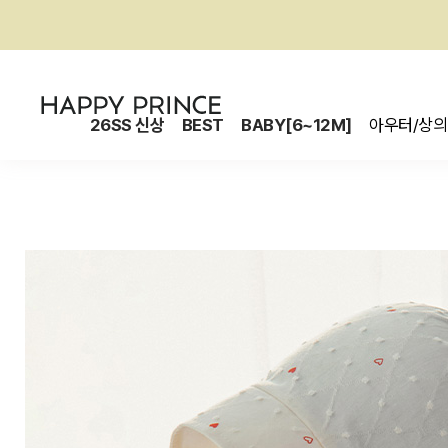
26SS 신상
BEST
BABY[6~12M]
아우터/상의