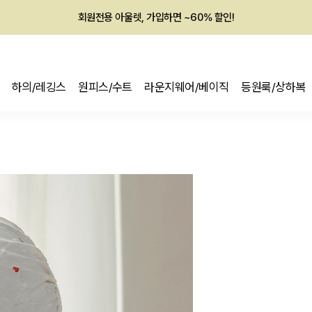
멤버십 최대 28,000원 혜택
하의/레깅스
원피스/수트
라운지웨어/베이직
등원룩/상하복