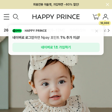
회원전용 아울렛, 가입하면 ~60% 할인!
멤버십 최대 28,000원 혜택
0
10,000
26SS 신상
BEST
BABY[6~12M]
아우터/상의
하의/레깅스
HAPPY PRINCE
네이버로 로그인
하면 Npay 포인트
1%
추가 지급!
네이버로 1초 가입하기