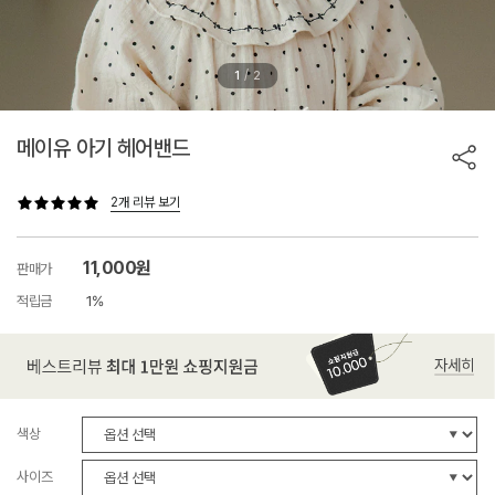
/
1
2
메이유 아기 헤어밴드
2개 리뷰 보기
11,000원
판매가
적립금
1%
색상
사이즈