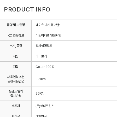
PRODUCT INFO
품명 및 모델명
메이유 아기 헤어밴드
KC 인증정보
어린이제품 안전확인
크기, 중량
상세설명참조
색상
아이보리
재질
Cotton 100%
사용연령 또는
3~18m
권장사용연령
동일모델의
26.01.
출시년월
제조자
(주)해피프린스
제조국
대한민국