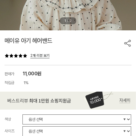
/
1
2
메이유 아기 헤어밴드
2개 리뷰 보기
11,000원
판매가
적립금
1%
색상
사이즈