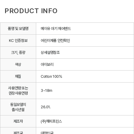
PRODUCT INFO
품명 및 모델명
메이유 아기 헤어밴드
KC 인증정보
어린이제품 안전확인
크기, 중량
상세설명참조
색상
아이보리
재질
Cotton 100%
사용연령 또는
3~18m
권장사용연령
동일모델의
26.01.
출시년월
제조자
(주)해피프린스
제조국
대한민국