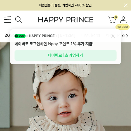
회원전용 아울렛, 가입하면 ~60% 할인!
멤버십 최대 28,000원 혜택
0
10,000
26SS 신상
BEST
BABY[6~12M]
아우터/상의
하의/레깅스
HAPPY PRINCE
네이버로 로그인
하면 Npay 포인트
1%
추가 지급!
네이버로 1초 가입하기