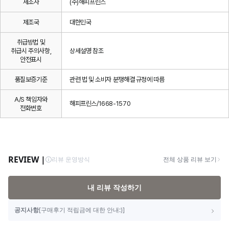
제조자
(주)해피프린스
제조국
대한민국
취급방법 및
취급시 주의사항,
상세설명 참조
안전표시
품질보증기준
관련 법 및 소비자 분쟁해결 규정에 따름
A/S 책임자와
해피프린스/1668-1570
전화번호