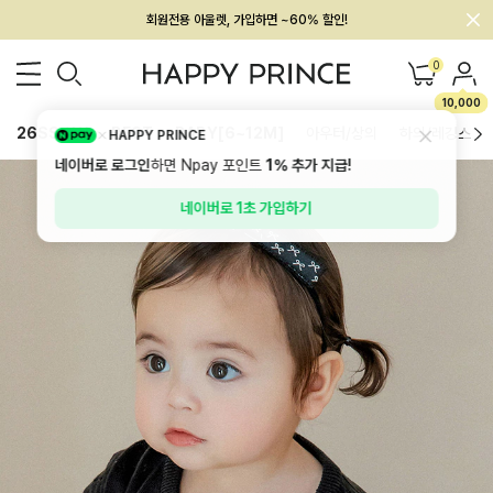
멤버십 최대 28,000원 혜택
0
10,000
26SS 신상
BEST
BABY[6~12M]
아우터/상의
하의/레깅스
HAPPY PRINCE
네이버로 로그인
하면 Npay 포인트
1%
추가 지급!
네이버로 1초 가입하기