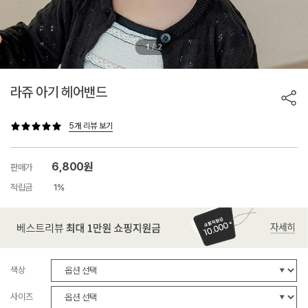
/
1
2
라쥬 아기 헤어밴드
5개 리뷰 보기
6,800원
판매가
적립금
1%
색상
사이즈