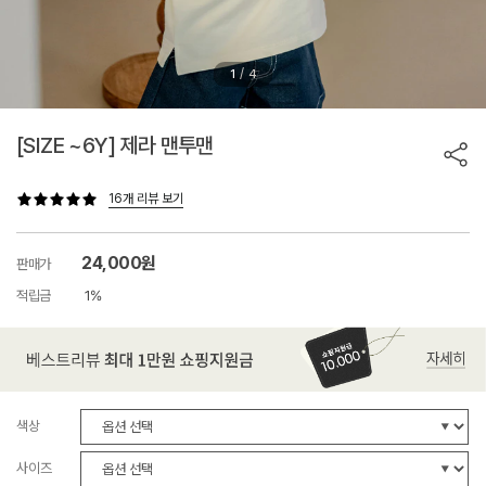
/
1
4
[SIZE ~6Y] 제라 맨투맨
16개 리뷰 보기
24,000원
판매가
적립금
1%
색상
사이즈