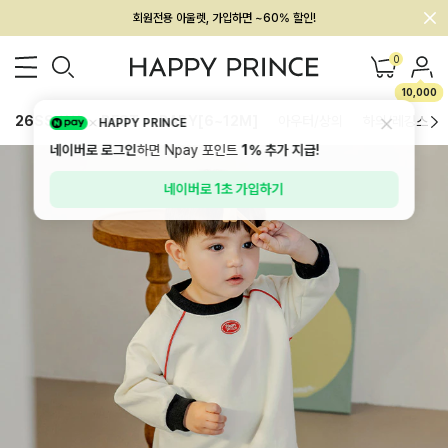
회원전용 아울렛, 가입하면 ~60% 할인!
멤버십 최대 28,000원 혜택
0
10,000
26SS 신상
BEST
BABY[6~12M]
아우터/상의
하의/레깅스
HAPPY PRINCE
네이버로 로그인
하면 Npay 포인트
1%
추가 지급!
네이버로 1초 가입하기