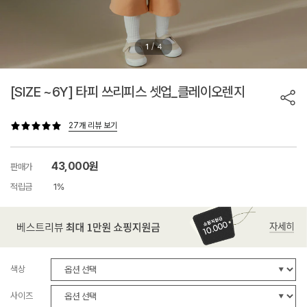
/
1
4
[SIZE ~6Y] 타피 쓰리피스 셋업_클레이오렌지
27개 리뷰 보기
43,000원
판매가
적립금
1%
색상
사이즈