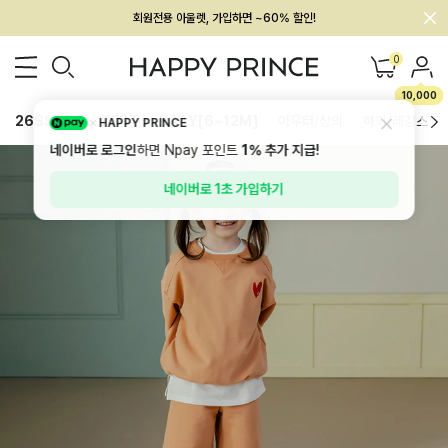
회원전용 아울렛, 가입하면 ~60% 할인!
멤버십 최대 28,000원 혜택
0
10,000
26SS 신상
BEST
BABY[6~12M]
아우터/상의
하의/레깅스
HAPPY PRINCE
네이버로 로그인
하면 Npay 포인트
1%
추가 지급!
네이버로 1초 가입하기