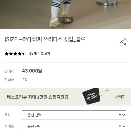
/
1
5
[SIZE ~6Y] 타피 쓰리피스 셋업_블루
28개 리뷰 보기
43,000원
판매가
적립금
1%
색상
사이즈