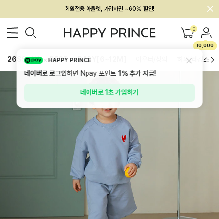
회원전용 아울렛, 가입하면 ~60% 할인!
멤버십 최대 28,000원 혜택
0
10,000
26SS 신상
BEST
BABY[6~12M]
아우터/상의
하의/레깅스
HAPPY PRINCE
네이버로 로그인
하면 Npay 포인트
1%
추가 지급!
네이버로 1초 가입하기