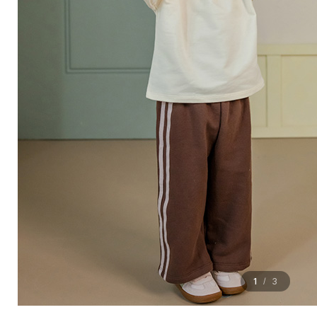
1
3
/