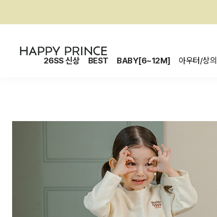
26SS 신상
BEST
BABY[6~12M]
아우터/상의