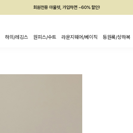
회원전용 아울렛, 가입하면 ~60% 할인!
멤버십 최대 28,000원 혜택
하의/레깅스
원피스/수트
라운지웨어/베이직
등원룩/상하복