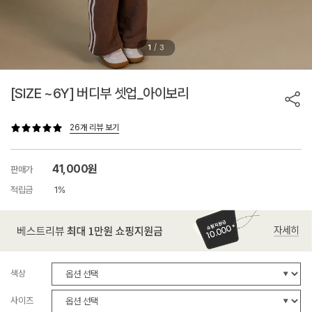
/
1
3
[SIZE ~6Y] 버디부 셋업_아이보리
26개 리뷰 보기
41,000원
판매가
적립금
1%
색상
사이즈