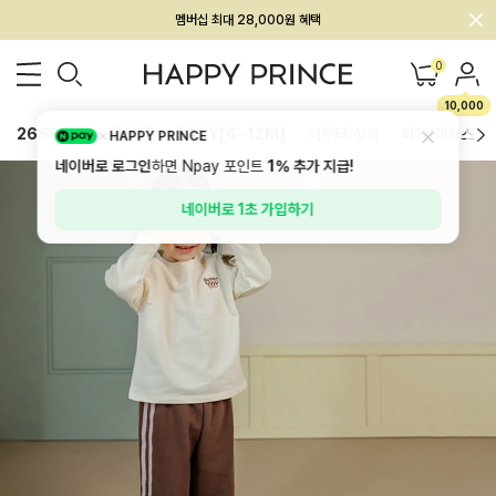
멤버십 최대 28,000원 혜택
0
10,000
26SS 신상
BEST
BABY[6~12M]
아우터/상의
하의/레깅스
HAPPY PRINCE
네이버로 로그인
하면 Npay 포인트
1%
추가 지급!
네이버로 1초 가입하기