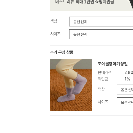
색상
사이즈
추가 구성 상품
조이 롤링 아기 양말
판매가격
2,8
적립금
1%
색상
사이즈