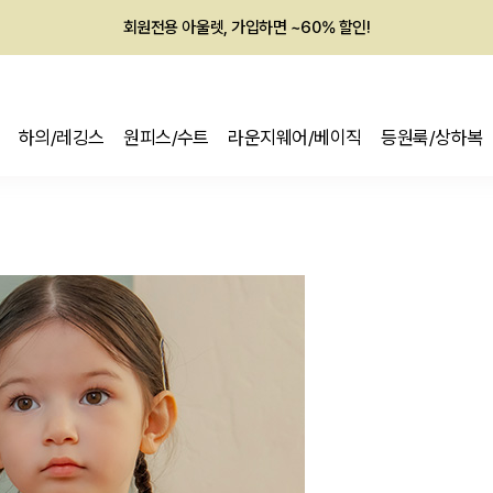
회원전용 아울렛, 가입하면 ~60% 할인!
멤버십 최대 28,000원 혜택
하의/레깅스
원피스/수트
라운지웨어/베이직
등원룩/상하복