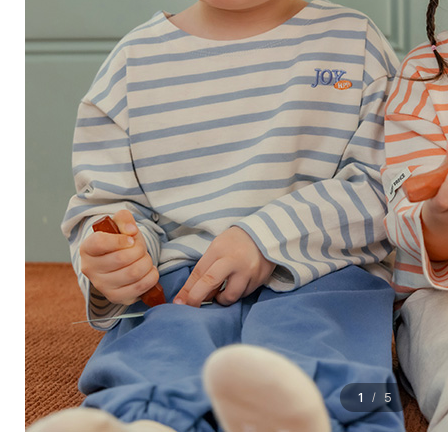
1
5
/