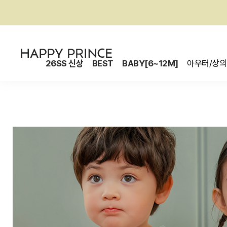
26SS 신상
BEST
BABY[6~12M]
아우터/상의