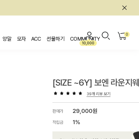
0
양말
모자
ACC
선물하기
COMMUNITY
10,000
[SIZE ~6Y] 보엔 라운지
39개 리뷰 보기
29,000원
판매가
1%
적립금