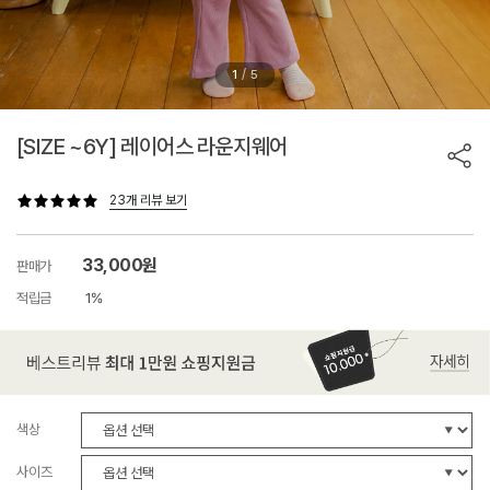
/
1
5
[SIZE ~6Y] 레이어스 라운지웨어
23개 리뷰 보기
33,000원
판매가
적립금
1%
색상
사이즈