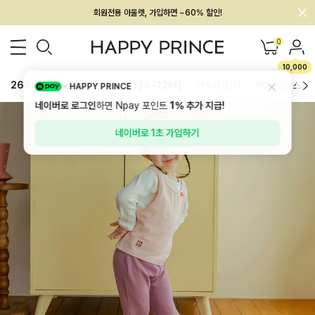
멤버십 최대 28,000원 혜택
0
10,000
26SS 신상
BEST
BABY[6~12M]
아우터/상의
하의/레깅스
HAPPY PRINCE
네이버로 로그인
하면 Npay 포인트
1%
추가 지급!
네이버로 1초 가입하기