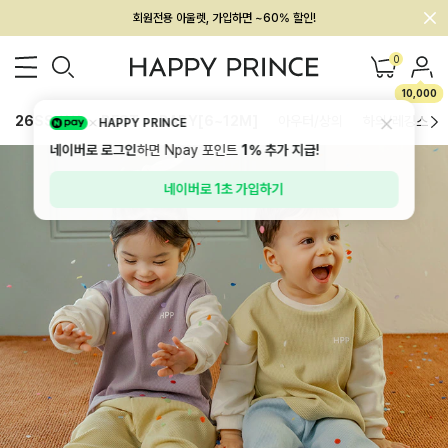
회원전용 아울렛, 가입하면 ~60% 할인!
멤버십 최대 28,000원 혜택
0
10,000
26SS 신상
BEST
BABY[6~12M]
아우터/상의
하의/레깅스
HAPPY PRINCE
네이버로 로그인
하면 Npay 포인트
1%
추가 지급!
네이버로 1초 가입하기