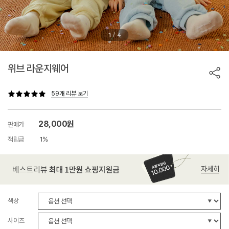
/
1
4
위브 라운지웨어
59개 리뷰 보기
28,000원
판매가
적립금
1%
색상
사이즈