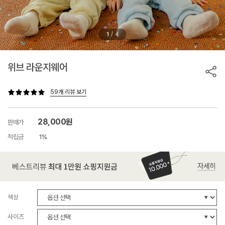
/
1
4
위브 라운지웨어
59개 리뷰 보기
28,000원
판매가
적립금
1%
색상
사이즈