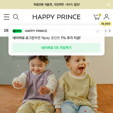
멤버십 최대 28,000원 혜택
0
10,000
26SS 신상
BEST
BABY[6~12M]
아우터/상의
하의/레깅스
HAPPY PRINCE
네이버로 로그인
하면 Npay 포인트
1%
추가 지급!
네이버로 1초 가입하기