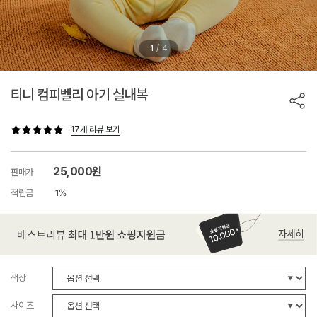
/
1
4
티니 컴피벨리 아기 실내복
17개 리뷰 보기
25,000원
판매가
적립금
1%
색상
사이즈