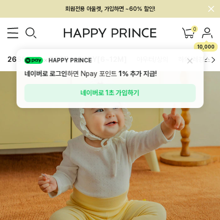
멤버십 최대 28,000원 혜택
0
10,000
26SS 신상
BEST
BABY[6~12M]
아우터/상의
하의/레깅스
HAPPY PRINCE
네이버로 로그인
하면 Npay 포인트
1%
추가 지급!
네이버로 1초 가입하기