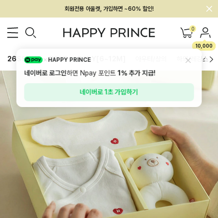
회원전용 아울렛, 가입하면 ~60% 할인!
멤버십 최대 28,000원 혜택
0
10,000
26SS 신상
BEST
BABY[6~12M]
아우터/상의
하의/레깅스
HAPPY PRINCE
네이버로 로그인
하면 Npay 포인트
1%
추가 지급!
네이버로 1초 가입하기