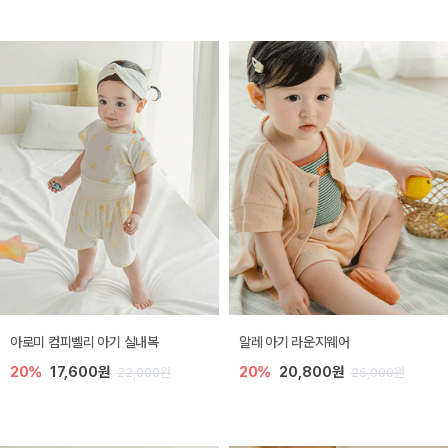
아로미 컴피벨리 아기 실내복
알레 아기 라운지웨어
20%
17,600원
20%
20,800원
22,000원
26,000원