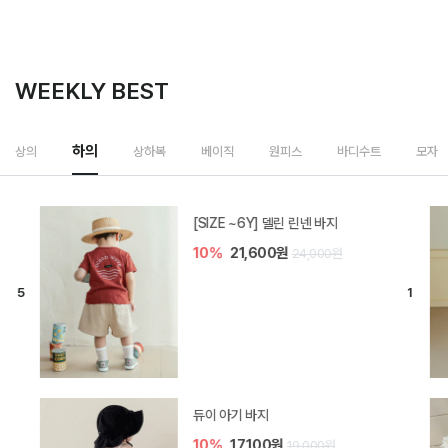
WEEKLY BEST
하의
상의
상하복
베이직
원피스
바디수트
모자
[SIZE ~6Y] 델린 린넨 바지
10%
21,600원
24,000원
듀이 아기 바지
10%
17,100원
19,000원