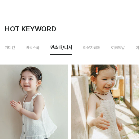
HOT KEYWORD
라운지웨어
가디건
바캉스룩
민소매/나시
여름양말
여