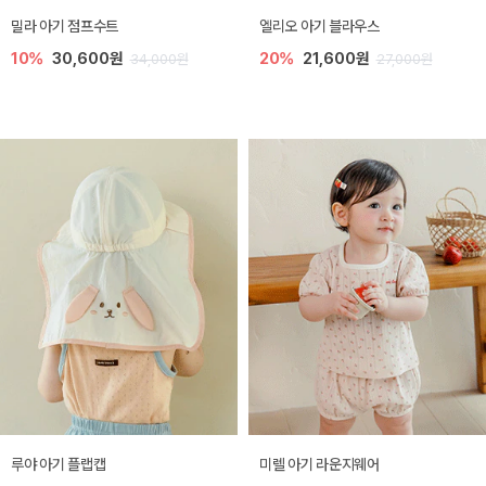
밀라 아기 점프수트
엘리오 아기 블라우스
10%
30,600원
20%
21,600원
34,000원
27,000원
루야 아기 플랩캡
미렐 아기 라운지웨어