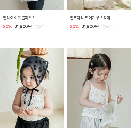
엘로디 니트 아기 뷔스티에
미렐 아기 라운지웨어
20%
21,600원
10%
28,800원
0원
27,000원
32,00