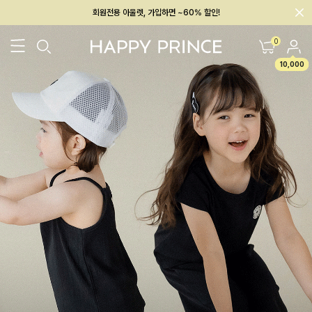
회원전용 아울렛, 가입하면 ~60% 할인!
멤버십 최대 28,000원 혜택
0
10,000
26SS 신상
BEST
BABY[6~12M]
아우터/상의
하의/레깅스