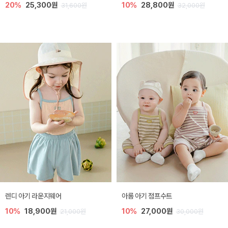
20%
25,300원
10%
28,800원
31,600원
32,000원
렌디 아기 라운지웨어
아롬 아기 점프수트
10%
18,900원
10%
27,000원
21,000원
30,000원