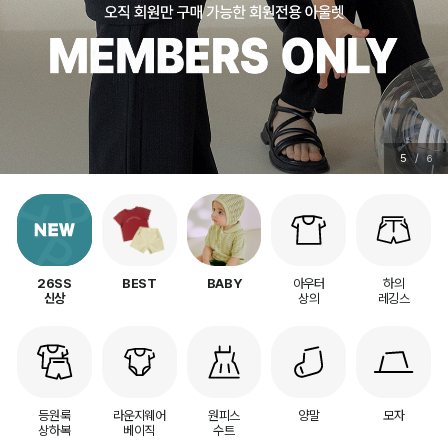
5
/
6
아우터
하의
26SS
BEST
BABY
상의
레깅스
신상
등원룩
라운지웨어
원피스
양말
모자
상하복
베이직
수트