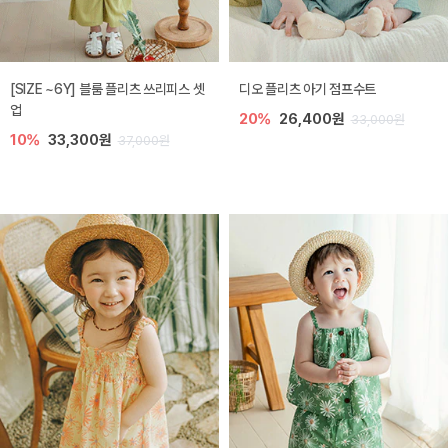
[SIZE ~6Y] 블룸 플리츠 쓰리피스 셋
디오 플리츠 아기 점프수트
업
20%
26,400원
33,000원
10%
33,300원
37,000원