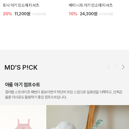
베티 니트 아기 민소매 티셔츠
렌디 아기 라운지웨어
10%
24,300원
10%
18,900원
원
27,000원
21,000
MD’S P!CK
아롬 아기 점프수트
컬러별 스트라이프 패턴이 돋보이면서 하단에 트임 스냅으로 실용성을 더해주고, 단독은
물론 이너로도 활용하기 좋은 점프수트입니다.