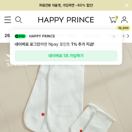
회원전용 아울렛, 가입하면 ~60% 할인!
멤버십 최대 28,000원 혜택
0
10,000
26SS 신상
BEST
BABY[6~12M]
아우터/상의
하의/레깅스
HAPPY PRINCE
네이버로 로그인
하면 Npay 포인트
1%
추가 지급!
네이버로 1초 가입하기