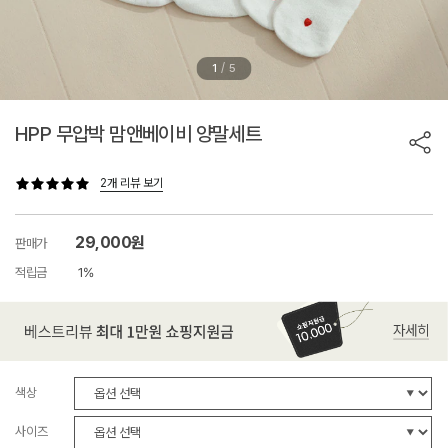
/
1
5
HPP 무압박 맘앤베이비 양말세트
2개 리뷰 보기
29,000원
판매가
적립금
1%
색상
사이즈