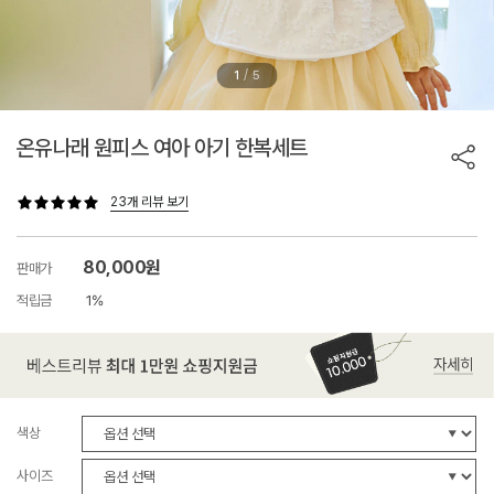
/
1
5
온유나래 원피스 여아 아기 한복세트
23개 리뷰 보기
80,000원
판매가
적립금
1%
색상
사이즈