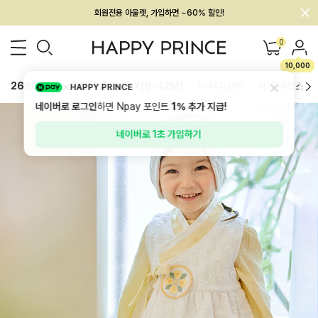
회원전용 아울렛, 가입하면 ~60% 할인!
멤버십 최대 28,000원 혜택
0
10,000
26SS 신상
BEST
BABY[6~12M]
아우터/상의
하의/레깅스
HAPPY PRINCE
네이버로 로그인
하면 Npay 포인트
1%
추가 지급!
네이버로 1초 가입하기