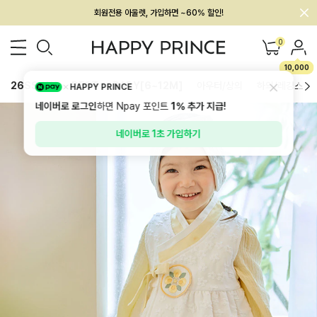
회원전용 아울렛, 가입하면 ~60% 할인!
멤버십 최대 28,000원 혜택
0
10,000
26SS 신상
BEST
BABY[6~12M]
아우터/상의
하의/레깅스
HAPPY PRINCE
네이버로 로그인
하면 Npay 포인트
1%
추가 지급!
네이버로 1초 가입하기