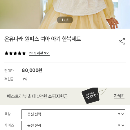
/
1
5
온유나래 원피스 여아 아기 한복세트
23개 리뷰 보기
80,000원
판매가
적립금
1%
색상
사이즈