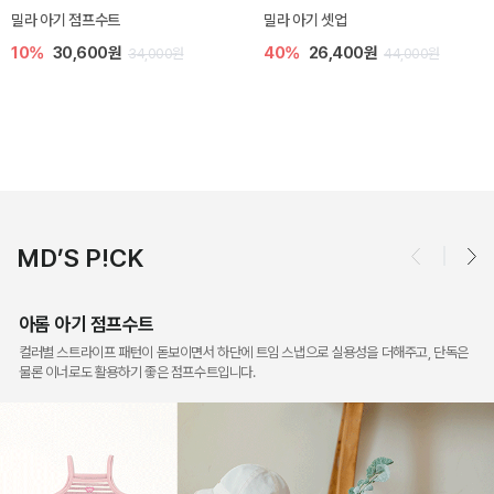
토닉 아기 민소매 티셔츠
베티 니트 아기 민소매 티셔츠
20%
11,200원
10%
24,300원
14,000원
27,000원
MD’S P!CK
아롬 아기 점프수트
컬러별 스트라이프 패턴이 돋보이면서 하단에 트임 스냅으로 실용성을 더해주고, 단독은
물론 이너로도 활용하기 좋은 점프수트입니다.