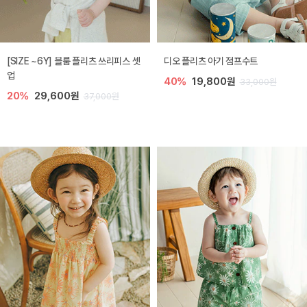
[SIZE ~6Y] 블룸 플리츠 쓰리피스 셋
디오 플리츠 아기 점프수트
업
40%
19,800원
33,000원
20%
29,600원
37,000원