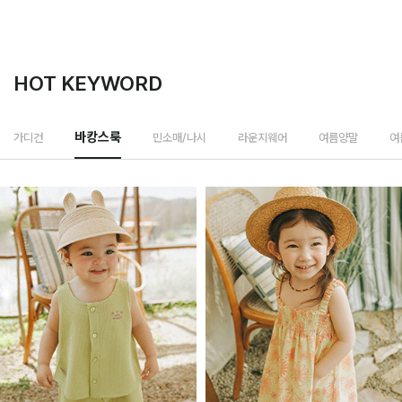
HOT KEYWORD
민소매/나시
가디건
바캉스룩
라운지웨어
여름양말
여