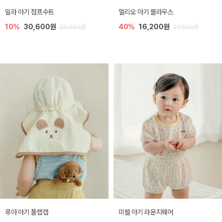
밀라 아기 점프수트
엘리오 아기 블라우스
10%
30,600원
40%
16,200원
34,000원
27,000원
루야 아기 플랩캡
미렐 아기 라운지웨어