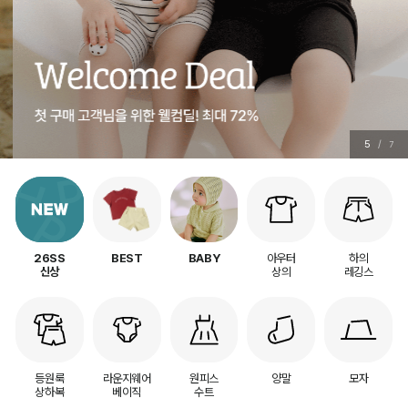
5
/
7
아우터
하의
26SS
BEST
BABY
상의
레깅스
신상
등원룩
라운지웨어
원피스
양말
모자
상하복
베이직
수트