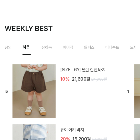
WEEKLY BEST
하의
상의
상하복
베이직
원피스
바디수트
모자
[SIZE ~6Y] 델린 린넨 바지
10%
21,600원
24,000원
듀이 아기 바지
20%
15,200원
19,000원