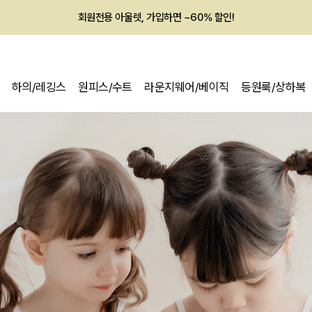
회원전용 아울렛, 가입하면 ~60% 할인!
멤버십 최대 28,000원 혜택
하의/레깅스
원피스/수트
라운지웨어/베이직
등원룩/상하복