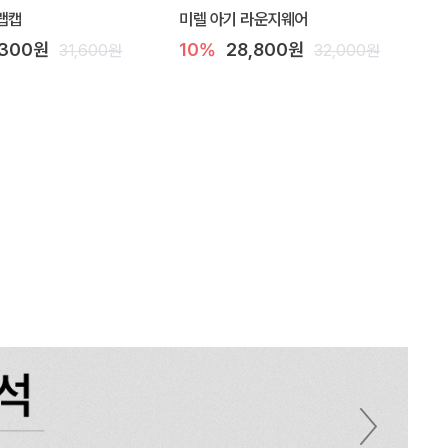
랩캡
미렐 아기 라운지웨어
,300원
10%
28,800원
31,600원
32,000원