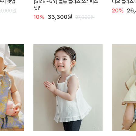
라운지 셋업
[SIZE ~6Y] 블룸 플리츠 쓰리피스
디오 플리츠 
셋업
20%
26
6,000원
10%
33,300원
37,000원