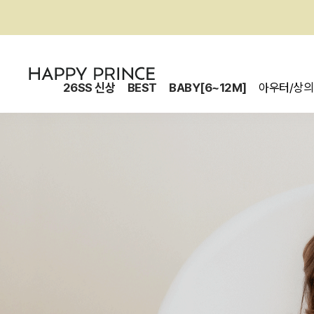
26SS 신상
BEST
BABY[6~12M]
아우터/상의