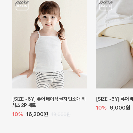
캐더린 뷔스티에 미니 아기 원피스
[SIZE ~6Y] 베르
10%
24,300원
10%
28,800원
27,000원