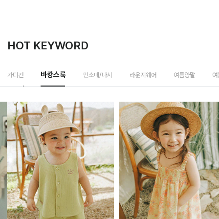
HOT KEYWORD
바캉스룩
가디건
민소매/나시
라운지웨어
여름양말
여