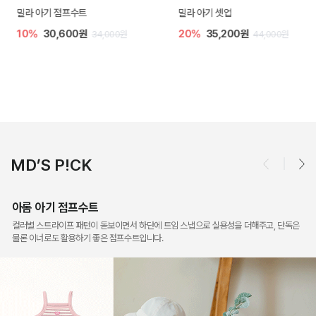
밀라 아기 점프수트
밀라 아기 셋업
10%
30,600원
20%
35,200원
34,000원
44,000원
MD’S P!CK
아롬 아기 점프수트
컬러별 스트라이프 패턴이 돋보이면서 하단에 트임 스냅으로 실용성을 더해주고, 단독은
물론 이너로도 활용하기 좋은 점프수트입니다.