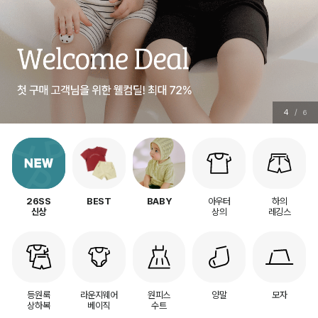
5
/
6
아우터
하의
26SS
BEST
BABY
상의
레깅스
신상
등원룩
라운지웨어
원피스
양말
모자
상하복
베이직
수트