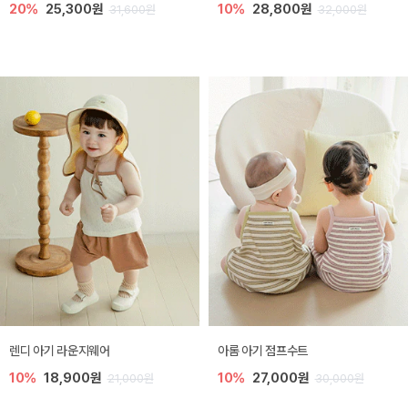
20%
25,300원
10%
28,800원
31,600원
32,000원
렌디 아기 라운지웨어
아롬 아기 점프수트
10%
18,900원
10%
27,000원
21,000원
30,000원