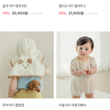
밀라 아기 점프수트
엘리오 아기 블라우스
10%
30,600원
20%
21,600원
34,000원
27,000원
루야 아기 플랩캡
미렐 아기 라운지웨어