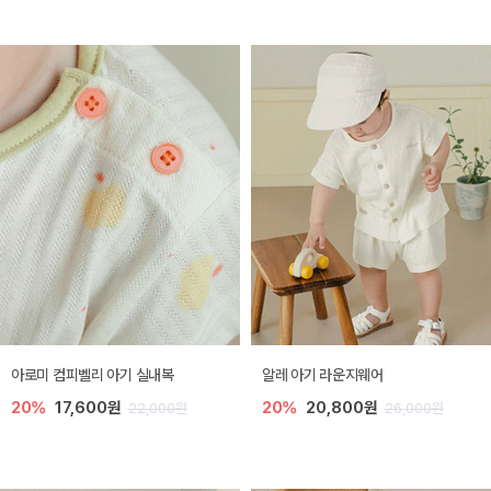
아로미 컴피벨리 아기 실내복
알레 아기 라운지웨어
20%
17,600원
20%
20,800원
22,000원
26,000원