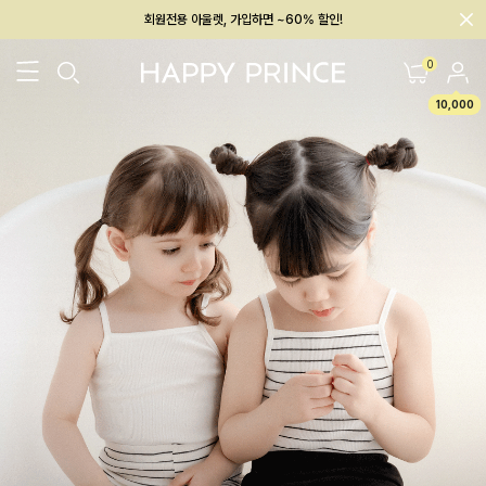
회원전용 아울렛, 가입하면 ~60% 할인!
멤버십 최대 28,000원 혜택
0
10,000
26SS 신상
BEST
BABY[6~12M]
아우터/상의
하의/레깅스