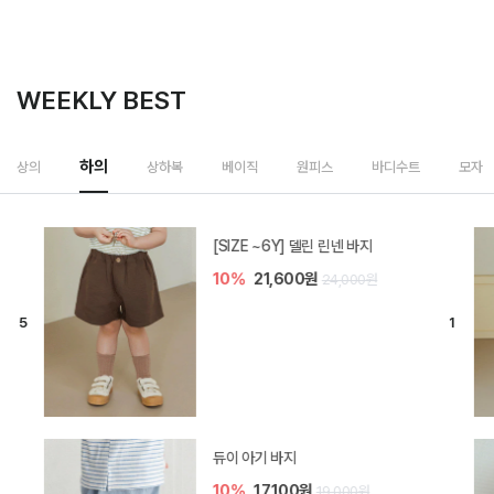
WEEKLY BEST
하의
상의
상하복
베이직
원피스
바디수트
모자
[SIZE ~6Y] 델린 린넨 바지
10%
21,600원
24,000원
듀이 아기 바지
10%
17,100원
19,000원