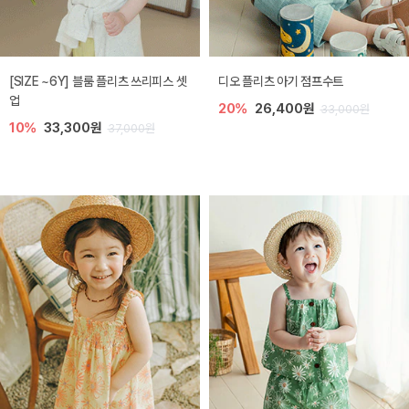
[SIZE ~6Y] 블룸 플리츠 쓰리피스 셋
디오 플리츠 아기 점프수트
업
20%
26,400원
33,000원
10%
33,300원
37,000원