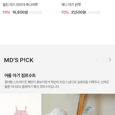
[SIZE ~6Y] 슈미 가디건
[SIZE ~6Y] 마인 니트 가디건
5%
17,100원
10%
26,100원
18,000원
29,000원
MD’S P!CK
아롬 아기 점프수트
컬러별 스트라이프 패턴이 돋보이면서 하단에 트임 스냅으로 실용성을 더해주고, 단독은
물론 이너로도 활용하기 좋은 점프수트입니다.