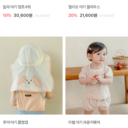
밀라 아기 점프수트
엘리오 아기 블라우스
10%
30,600원
20%
21,600원
34,000원
27,000원
루야 아기 플랩캡
미렐 아기 라운지웨어