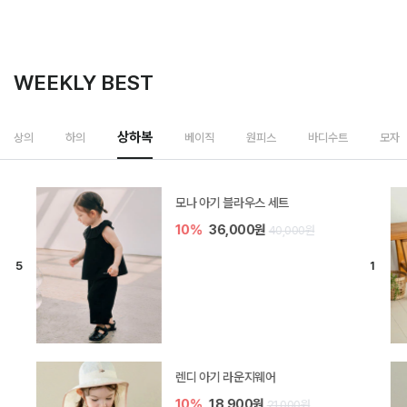
WEEKLY BEST
상하복
상의
하의
베이직
원피스
바디수트
모자
모나 아기 블라우스 세트
10%
36,000원
40,000원
렌디 아기 라운지웨어
10%
18,900원
21,000원