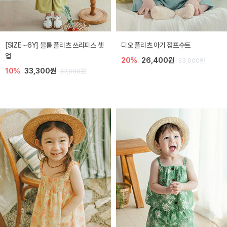
[SIZE ~6Y] 블룸 플리츠 쓰리피스 셋
디오 플리츠 아기 점프수트
업
20%
26,400원
33,000원
10%
33,300원
37,000원