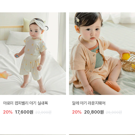
아로미 컴피벨리 아기 실내복
알레 아기 라운지웨어
20%
17,600원
20%
20,800원
22,000원
26,000원