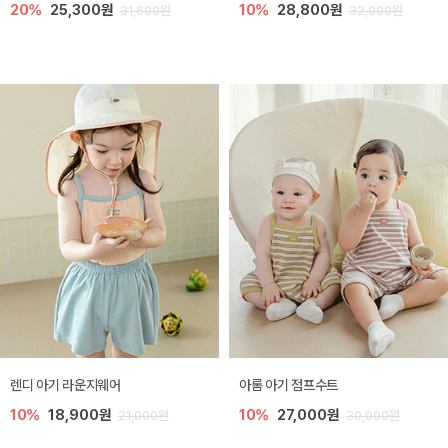
20%
25,300원
10%
28,800원
31,600원
32,000원
렌디 아기 라운지웨어
아롬 아기 점프수트
10%
18,900원
10%
27,000원
21,000원
30,000원