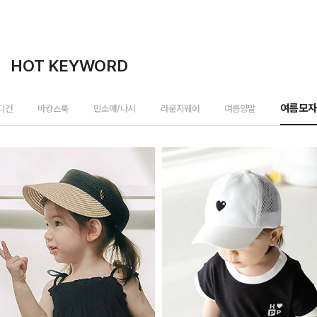
HOT KEYWORD
가디건
바캉스룩
민소매/나시
라운지웨어
여름양말
여