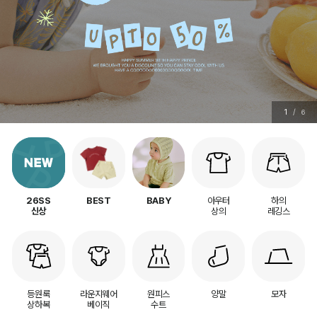
1
/
6
아우터
하의
26SS
BEST
BABY
상의
레깅스
신상
등원룩
라운지웨어
원피스
양말
모자
상하복
베이직
수트