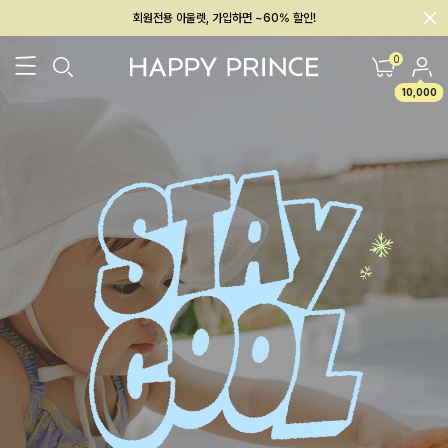
회원전용 아울렛, 가입하면 ~60% 할인!
멤버십 최대 28,000원 혜택
0
10,000
26SS 신상
BEST
BABY[6~12M]
아우터/상의
하의/레깅스