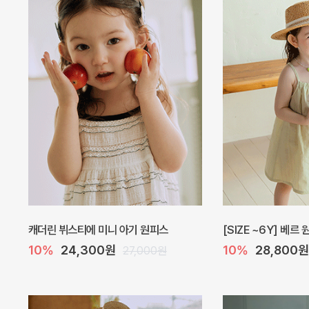
캐더린 뷔스티에 미니 아기 원피스
[SIZE ~6Y] 베르
10%
24,300원
10%
28,800원
27,000원