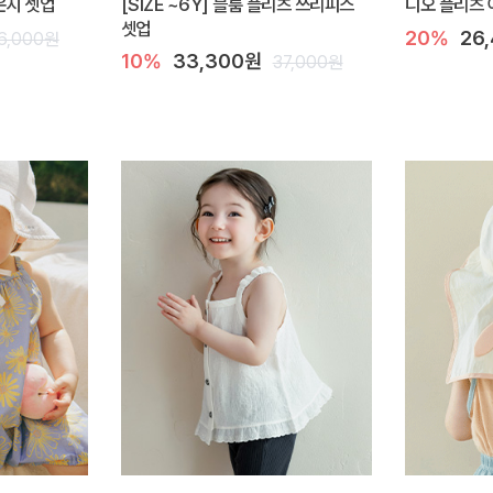
라운지 셋업
[SIZE ~6Y] 블룸 플리츠 쓰리피스
디오 플리츠 
셋업
20%
26
6,000원
10%
33,300원
37,000원