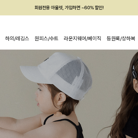
멤버십 최대 28,000원 혜택
하의/레깅스
원피스/수트
라운지웨어/베이직
등원룩/상하복