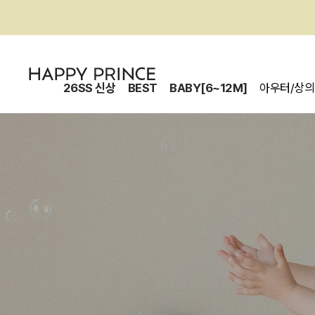
26SS 신상
BEST
BABY[6~12M]
아우터/상의