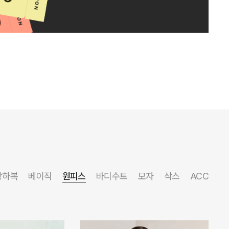
상하복
베이직
원피스
바디수트
모자
삭스
ACC