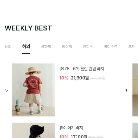
WEEKLY BEST
하의
상의
상하복
베이직
원피스
바디수트
모자
[SIZE ~6Y] 델린 린넨 바지
10%
21,600원
24,000원
듀이 아기 바지
10%
17,100원
19,000원