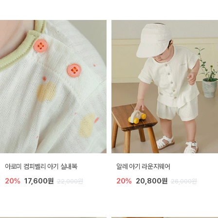
아로미 컴피벨리 아기 실내복
알레 아기 라운지웨어
20%
17,600원
20%
20,800원
22,000원
26,000원