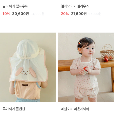
밀라 아기 점프수트
엘리오 아기 블라우스
10%
30,600원
20%
21,600원
34,000원
27,000원
루야 아기 플랩캡
미렐 아기 라운지웨어