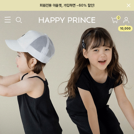
회원전용 아울렛, 가입하면 ~60% 할인!
멤버십 최대 28,000원 혜택
0
10,000
26SS 신상
BEST
BABY[6~12M]
아우터/상의
하의/레깅스