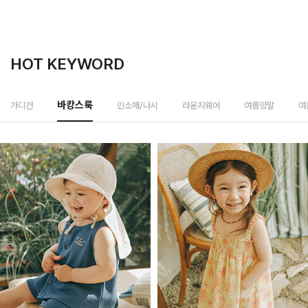
HOT KEYWORD
민소매/나시
가디건
바캉스룩
라운지웨어
여름양말
여