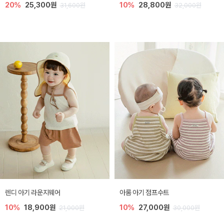
20%
25,300원
10%
28,800원
31,600원
32,000원
렌디 아기 라운지웨어
아롬 아기 점프수트
10%
18,900원
10%
27,000원
21,000원
30,000원