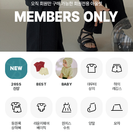
5
/
6
아우터
하의
26SS
BEST
BABY
상의
레깅스
신상
등원룩
라운지웨어
원피스
양말
모자
상하복
베이직
수트