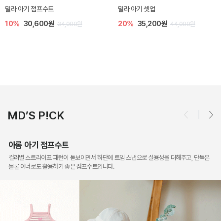
토닉 아기 민소매 티셔츠
베티 니트 아기 민소매 티셔츠
20%
11,200원
10%
24,300원
14,000원
27,000원
MD’S P!CK
아롬 아기 점프수트
컬러별 스트라이프 패턴이 돋보이면서 하단에 트임 스냅으로 실용성을 더해주고, 단독은
물론 이너로도 활용하기 좋은 점프수트입니다.