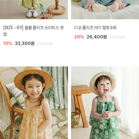
[SIZE ~6Y] 블룸 플리츠 쓰리피스 셋
디오 플리츠 아기 점프수트
업
20%
26,400원
33,000원
10%
33,300원
37,000원