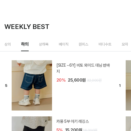
WEEKLY BEST
상하복
상의
하의
베이직
원피스
바디수트
모자
밀라 아기 셋업
20%
35,200원
44,000원
브렌 아기 블라우스 세트
10%
36,900원
41,000원