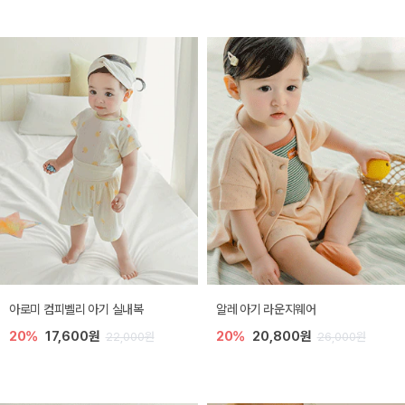
아로미 컴피벨리 아기 실내복
알레 아기 라운지웨어
20%
17,600원
20%
20,800원
22,000원
26,000원