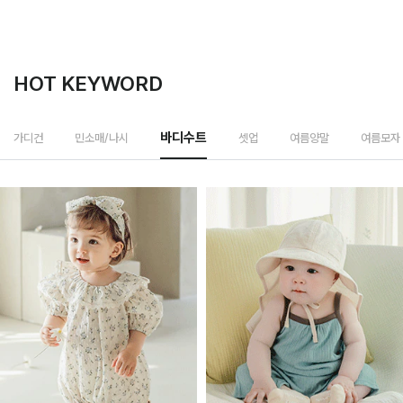
HOT KEYWORD
셋업
가디건
민소매/나시
바디수트
여름양말
여름모자