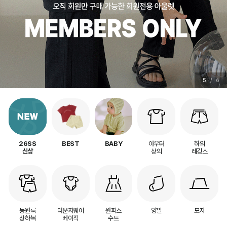
6
/
6
아우터
하의
26SS
BEST
BABY
상의
레깅스
신상
등원룩
라운지웨어
원피스
양말
모자
상하복
베이직
수트