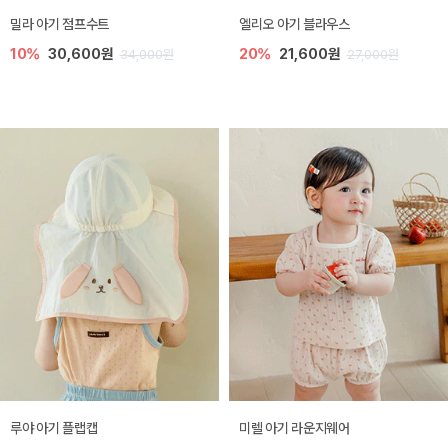
밀라 아기 점프수트
엘리오 아기 블라우스
10%
30,600원
20%
21,600원
34,000원
27,000원
루야 아기 플랩캡
미렐 아기 라운지웨어