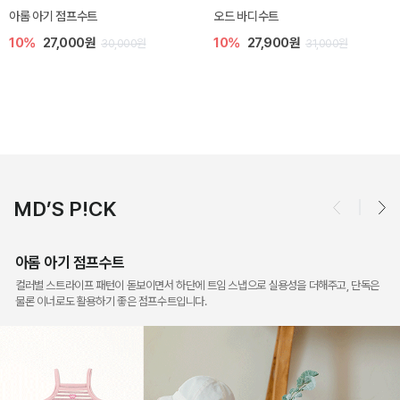
모나 아기 블라우스 세트
[SIZE ~6Y] 로미나 라운지 셋업
10%
36,000원
10%
26,100원
40,000원
29,000원
MD’S P!CK
아롬 아기 점프수트
컬러별 스트라이프 패턴이 돋보이면서 하단에 트임 스냅으로 실용성을 더해주고, 단독은
물론 이너로도 활용하기 좋은 점프수트입니다.