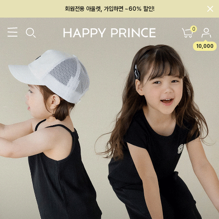
멤버십 최대 28,000원 혜택
0
10,000
26SS 신상
BEST
BABY[6~12M]
아우터/상의
하의/레깅스