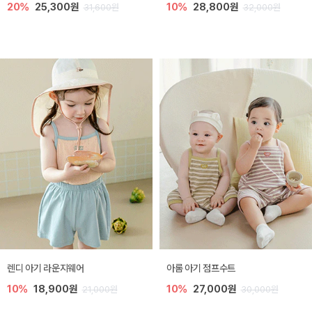
20%
25,300원
10%
28,800원
31,600원
32,000원
렌디 아기 라운지웨어
아롬 아기 점프수트
10%
18,900원
10%
27,000원
21,000원
30,000원