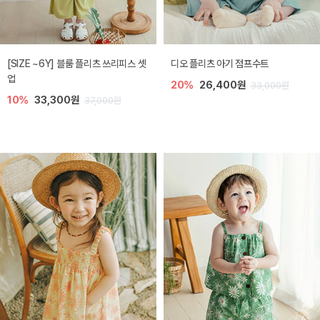
[SIZE ~6Y] 블룸 플리츠 쓰리피스 셋
디오 플리츠 아기 점프수트
업
20%
26,400원
33,000원
10%
33,300원
37,000원