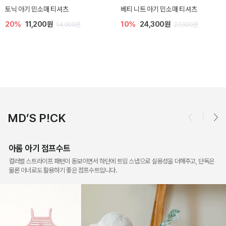
렌디 아기 라운지웨어
[SIZE ~6Y] 오뎃 라운지웨어
30%
14,700원
30%
16,100원
21,000원
23,000원
MD’S P!CK
아롬 아기 점프수트
컬러별 스트라이프 패턴이 돋보이면서 하단에 트임 스냅으로 실용성을 더해주고, 단독은
물론 이너로도 활용하기 좋은 점프수트입니다.