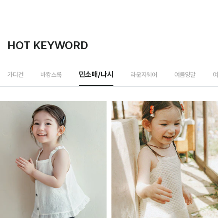
HOT KEYWORD
라운지웨어
가디건
바캉스룩
민소매/나시
여름양말
여