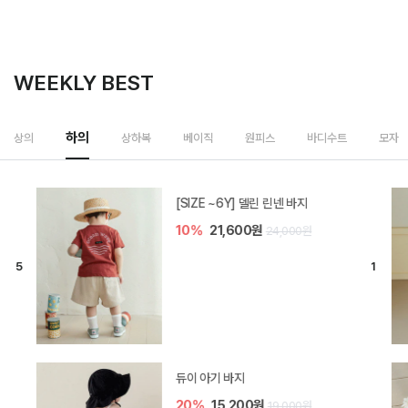
WEEKLY BEST
상하복
상의
하의
베이직
원피스
바디수트
모자
밀라 아기 셋업
40%
26,400원
44,000원
브렌 아기 블라우스 세트
30%
28,700원
41,000원