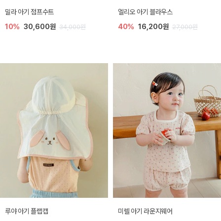
밀라 아기 점프수트
엘리오 아기 블라우스
10%
30,600원
40%
16,200원
34,000원
27,000원
루야 아기 플랩캡
미렐 아기 라운지웨어