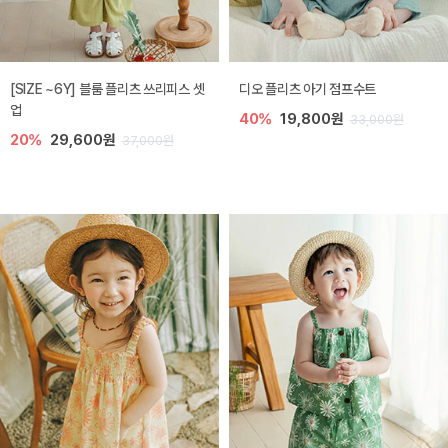
[SIZE ~6Y] 블룸 플리츠 쓰리피스 셋
디오 플리츠 아기 점프수트
업
40%
19,800원
33,000원
20%
29,600원
37,000원