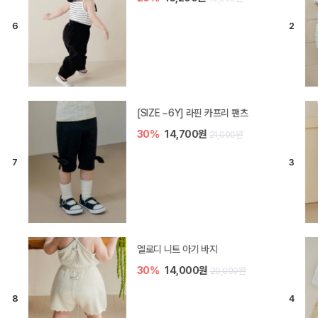
[SIZE ~6Y] 오뎃 라운지웨어
30%
16,100원
23,000원
[SIZE ~6Y] 블룸 플리츠 쓰리피스
셋업
20%
29,600원
37,000원