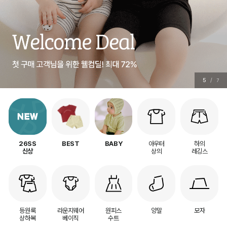
6
/
7
아우터
하의
26SS
BEST
BABY
상의
레깅스
신상
등원룩
라운지웨어
원피스
양말
모자
상하복
베이직
수트