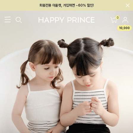
멤버십 최대 28,000원 혜택
0
10,000
26SS 신상
BEST
BABY[6~12M]
아우터/상의
하의/레깅스