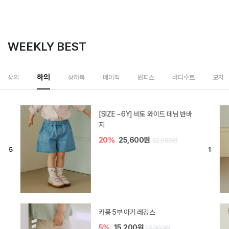
WEEKLY BEST
하의
상의
상하복
베이직
원피스
바디수트
모자
[SIZE ~6Y] 비토 와이드 데님 반바
지
20%
25,600원
32,000원
카몽 5부 아기 레깅스
5%
15,200원
16,000원