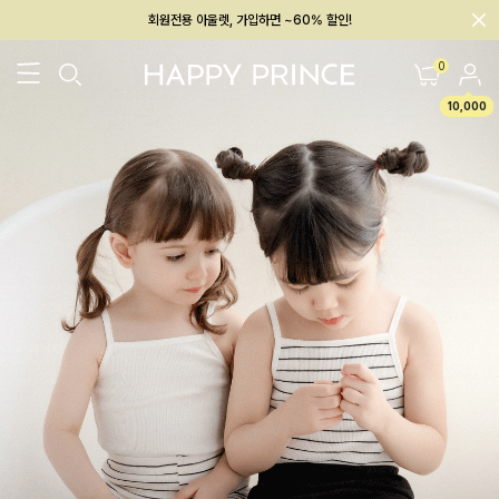
회원전용 아울렛, 가입하면 ~60% 할인!
멤버십 최대 28,000원 혜택
0
10,000
26SS 신상
BEST
BABY[6~12M]
아우터/상의
하의/레깅스