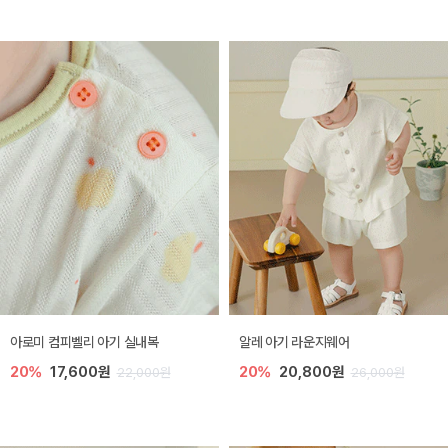
아로미 컴피벨리 아기 실내복
알레 아기 라운지웨어
20%
17,600원
20%
20,800원
22,000원
26,000원