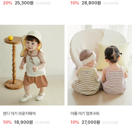
20%
25,300원
10%
28,800원
31,600원
32,000원
렌디 아기 라운지웨어
아롬 아기 점프수트
10%
18,900원
10%
27,000원
21,000원
30,000원