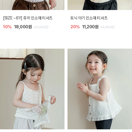
플로아 바디수트
디오 플리츠 아기 점프수트
10%
35,100원
20%
26,400원
39,000원
33,000원