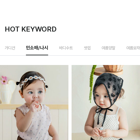
HOT KEYWORD
바디수트
가디건
민소매/나시
셋업
여름양말
여름모자