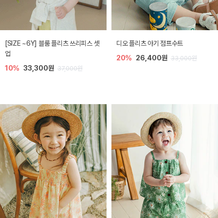
[SIZE ~6Y] 블룸 플리츠 쓰리피스 셋
디오 플리츠 아기 점프수트
업
20%
26,400원
33,000원
10%
33,300원
37,000원