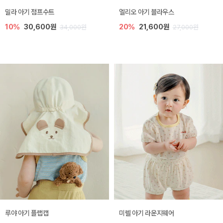
밀라 아기 점프수트
엘리오 아기 블라우스
10%
30,600원
20%
21,600원
34,000원
27,000원
루야 아기 플랩캡
미렐 아기 라운지웨어