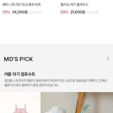
아롬 아기 점프수트
오드 바디수트
10%
27,000원
10%
27,900원
30,000원
31,000원
MD’S P!CK
아롬 아기 점프수트
컬러별 스트라이프 패턴이 돋보이면서 하단에 트임 스냅으로 실용성을 더해주고, 단독은
물론 이너로도 활용하기 좋은 점프수트입니다.