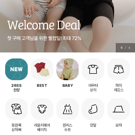
5
/
6
아우터
하의
26SS
BEST
BABY
상의
레깅스
신상
등원룩
라운지웨어
원피스
양말
모자
상하복
베이직
수트