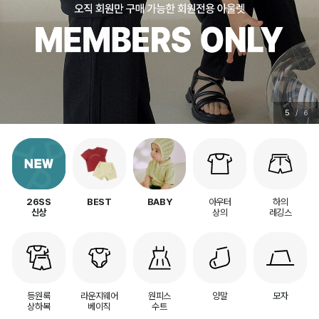
5
/
6
아우터
하의
26SS
BEST
BABY
상의
레깅스
신상
등원룩
라운지웨어
원피스
양말
모자
상하복
베이직
수트