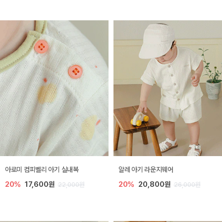
아로미 컴피벨리 아기 실내복
알레 아기 라운지웨어
20%
17,600원
20%
20,800원
22,000원
26,000원