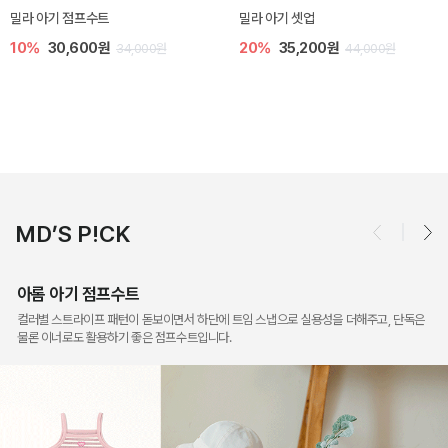
토닉 아기 민소매 티셔츠
베티 니트 아기 민소매 티셔츠
20%
11,200원
10%
24,300원
14,000원
27,000원
MD’S P!CK
아롬 아기 점프수트
컬러별 스트라이프 패턴이 돋보이면서 하단에 트임 스냅으로 실용성을 더해주고, 단독은
물론 이너로도 활용하기 좋은 점프수트입니다.