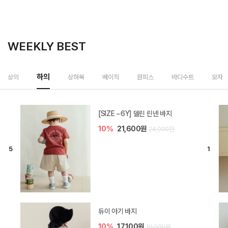
WEEKLY BEST
하의
상의
상하복
베이직
원피스
바디수트
모자
[SIZE ~6Y] 델린 린넨 바지
10%
21,600원
24,000원
듀이 아기 바지
10%
17,100원
19,000원