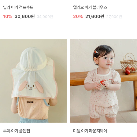
밀라 아기 점프수트
엘리오 아기 블라우스
10%
30,600원
20%
21,600원
34,000원
27,000원
루야 아기 플랩캡
미렐 아기 라운지웨어