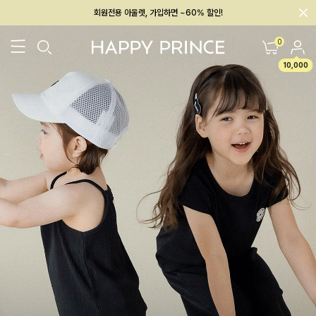
회원전용 아울렛, 가입하면 ~60% 할인!
멤버십 최대 28,000원 혜택
0
10,000
26SS 신상
BEST
BABY[6~12M]
아우터/상의
하의/레깅스