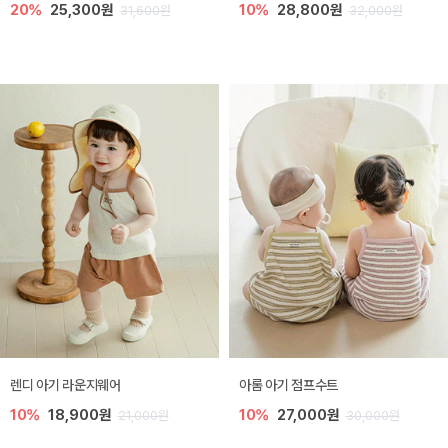
20%
25,300원
10%
28,800원
31,600원
32,000원
렌디 아기 라운지웨어
아롬 아기 점프수트
10%
18,900원
10%
27,000원
21,000원
30,000원