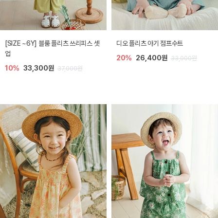
[SIZE ~6Y] 블룸 플리츠 쓰리피스 셋
디오 플리츠 아기 점프수트
업
20%
26,400원
33,000원
10%
33,300원
37,000원