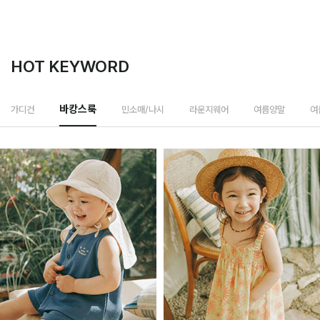
HOT KEYWORD
민소매/나시
가디건
바캉스룩
라운지웨어
여름양말
여